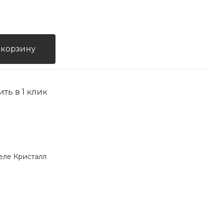
 корзину
ить в 1 клик
еле Кристалл