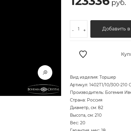
123336
руб.
Добавить в
-
+
Куп
Вид изделия:
Торшер
Артикул:
1402T1/10/300-210 
Производитель:
Богемия Ив
Страна:
Россия
Диаметр, см:
82
Высота, см:
210
Вес:
20
Гарантия, мес:
18