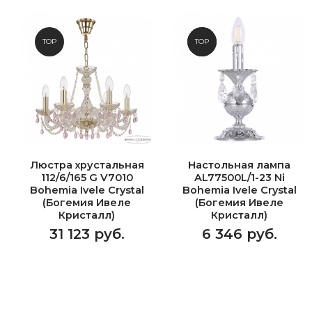
TOP
NEW
TOP
Люстра хрустальная
Настольная лампа
112/6/165 G V7010
AL77500L/1-23 Ni
Bohemia Ivele Crystal
Bohemia Ivele Crystal
(Богемия Ивеле
(Богемия Ивеле
Кристалл)
Кристалл)
31 123 руб.
6 346 руб.