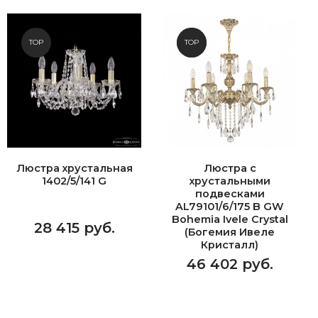
TOP
NEW
TOP
Люстра хрустальная
Люстра с
1402/5/141 G
хрустальными
подвесками
AL79101/6/175 B GW
Bohemia Ivele Crystal
28 415 руб.
(Богемия Ивеле
Кристалл)
46 402 руб.