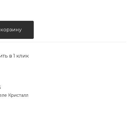
 корзину
ить в 1 клик
G
еле Кристалл