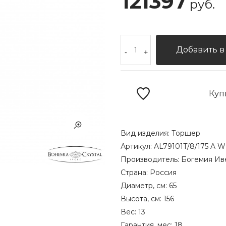
121397
руб.
Добавить в
-
+
Куп
Вид изделия:
Торшер
Артикул:
AL79101T/8/175 A 
Производитель:
Богемия Ив
Страна:
Россия
Диаметр, см:
65
Высота, см:
156
Вес:
13
Гарантия, мес:
18