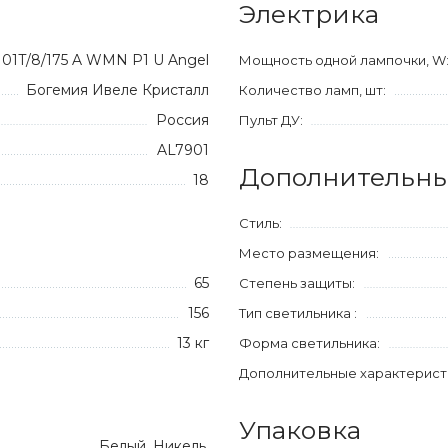
Электрика
101T/8/175 A WMN P1 U Angel
Мощность одной лампочки, W
Богемия Ивеле Кристалл
Количество ламп, шт:
Россия
Пульт ДУ:
AL7901
Дополнительны
18
Стиль:
Место размещения:
65
Степень защиты:
156
Тип светильника :
13 кг
Форма светильника:
Дополнительные характерист
Упаковка
Белый, Никель,