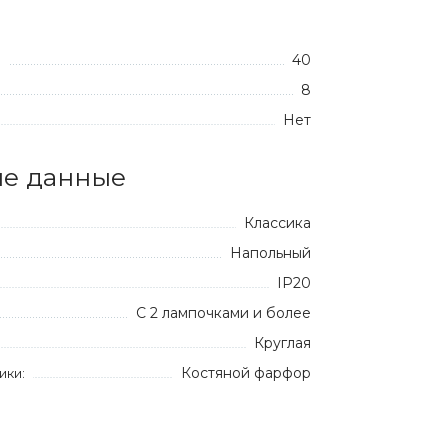
40
:
8
Нет
е данные
Классика
Напольный
IP20
С 2 лампочками и более
Круглая
Костяной фарфор
ики: