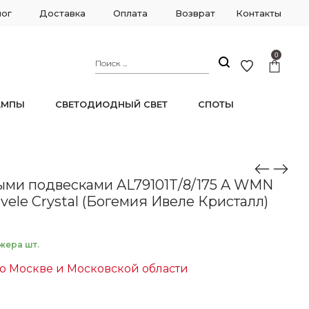
лог
Доставка
Оплата
Возврат
Контакты
0
АМПЫ
СВЕТОДИОДНЫЙ СВЕТ
СПОТЫ
le Crystal (Богемия Ивеле Кристалл)
ыми подвесками AL79101T/8/175 A WMN
Ivele Crystal (Богемия Ивеле Кристалл)
жера шт.
о Москве и Московской области