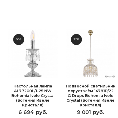
TOP
TOP
Настольная лампа
Подвесной светильник
AL77200L/1-25 NW
с хрусталём 14781P/22
Bohemia Ivele Crystal
G Drops Bohemia Ivele
(Богемия Ивеле
Crystal (Богемия Ивеле
Кристалл)
Кристалл)
6 694 руб.
9 001 руб.