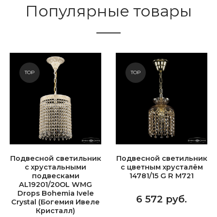
Популярные товары
TOP
TOP
Подвесной светильник
Подвесной светильник
с хрустальными
с цветным хрусталём
подвесками
14781/15 G R M721
AL19201/20OL WMG
Drops Bohemia Ivele
6 572 руб.
Crystal (Богемия Ивеле
Кристалл)