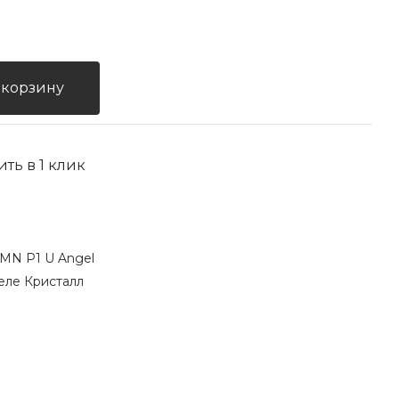
 корзину
ить в 1 клик
WMN P1 U Angel
еле Кристалл