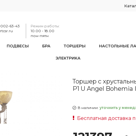
Ката
-002-63-43
Режим работы:
tcsr.ru
10.00 - 18.00
пон-пятн
ПОДВЕСЫ
БРА
ТОРШЕРЫ
НАСТОЛЬНЫЕ Л
ЭЛЕКТРИКА
ми подвесками AL79101T/8/175 A WMN P1 U Angel Bohemia Ive
Торшер с хрустальн
P1 U Angel Bohemia 
В наличии:
уточнить у менед
Бесплатная доставка п