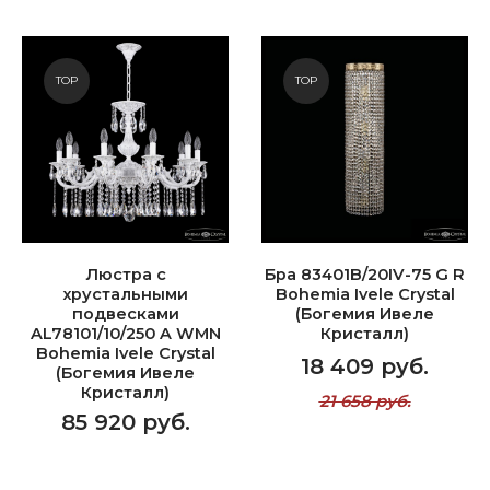
TOP
TOP
Люстра с
Бра 83401B/20IV-75 G R
хрустальными
Bohemia Ivele Crystal
подвесками
(Богемия Ивеле
AL78101/10/250 A WMN
Кристалл)
Bohemia Ivele Crystal
18 409 руб.
(Богемия Ивеле
Кристалл)
21 658 руб.
85 920 руб.