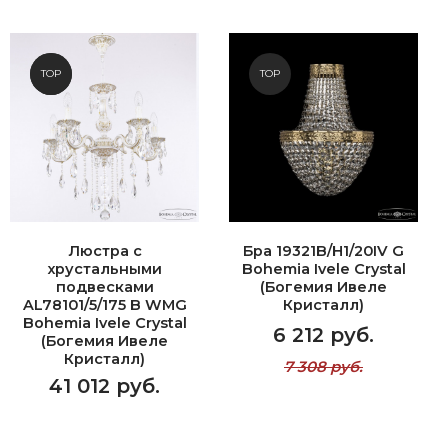
NEW
TOP
TOP
Люстра с
Бра 19321B/H1/20IV G
хрустальными
Bohemia Ivele Crystal
подвесками
(Богемия Ивеле
AL78101/5/175 B WMG
Кристалл)
Bohemia Ivele Crystal
6 212 руб.
(Богемия Ивеле
Кристалл)
7 308 руб.
41 012 руб.