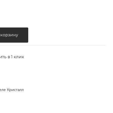
 корзину
ить в 1 клик
еле Кристалл