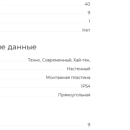
40
:
9
1
Нет
е данные
Техно, Современный, Хай-тек,
Настенный
Монтажная пластина
IP54
Прямоугольная
9