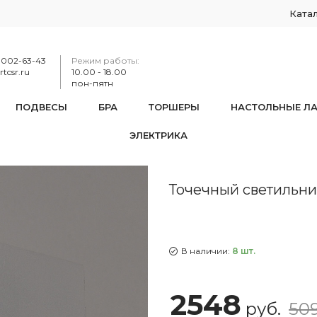
Ката
-002-63-43
Режим работы:
tcsr.ru
10.00 - 18.00
пон-пятн
ПОДВЕСЫ
БРА
ТОРШЕРЫ
НАСТОЛЬНЫЕ Л
ЭЛЕКТРИКА
ый светильник APL223PL-274W-GU10 SWH
Точечный светильн
В наличии:
8 шт.
2548
руб.
509