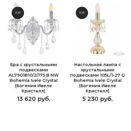
NEW
TOP
TOP
Бра с хрустальными
Настольная лампа с
подвесками
хрустальными
AL7901B10/2/175 B NW
подвесками 105L/1-27 G
Bohemia Ivele Crystal
Bohemia Ivele Crystal
(Богемия Ивеле
(Богемия Ивеле
Кристалл)
Кристалл)
13 620 руб.
5 230 руб.