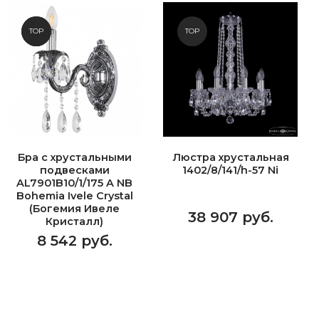
NEW
TOP
TOP
Бра с хрустальными
Люстра хрустальная
подвесками
1402/8/141/h-57 Ni
AL7901B10/1/175 A NB
Bohemia Ivele Crystal
(Богемия Ивеле
38 907 руб.
Кристалл)
8 542 руб.