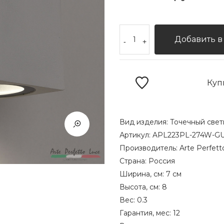
Добавить в
-
+
Куп
Вид изделия:
Точечный свет
Артикул:
APL223PL-274W-GU
Производитель:
Arte Perfett
Страна:
Россия
Ширина, см:
7 см
Высота, см:
8
Вес:
0.3
Гарантия, мес:
12