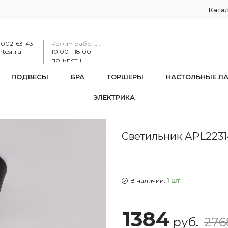
Ката
-002-63-43
Режим работы:
tcsr.ru
10.00 - 18.00
пон-пятн
ПОДВЕСЫ
БРА
ТОРШЕРЫ
НАСТОЛЬНЫЕ Л
ЭЛЕКТРИКА
ьник APL2231411CN SBK
Светильник APL2231
В наличии:
1 шт.
1384
руб.
276