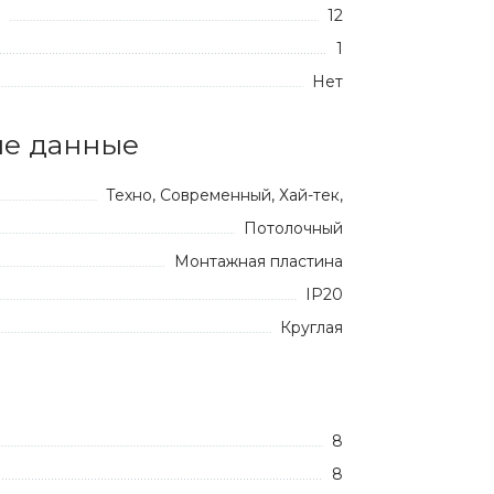
12
:
1
Нет
е данные
Техно, Современный, Хай-тек,
Потолочный
Монтажная пластина
IP20
Круглая
8
8