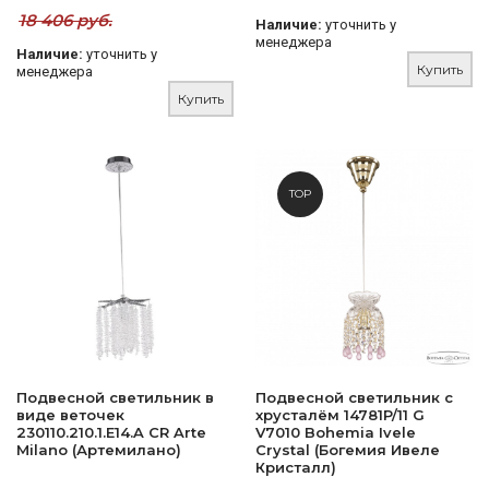
18 406 руб.
Наличие:
уточнить у
менеджера
Наличие:
уточнить у
Купить
менеджера
Купить
TOP
Подвесной светильник в
Подвесной светильник с
виде веточек
хрусталём 14781P/11 G
230110.210.1.E14.A CR Arte
V7010 Bohemia Ivele
Milano (Артемилано)
Crystal (Богемия Ивеле
Кристалл)