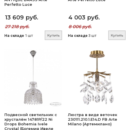
Perfetto Luce
13 609 руб.
4 003 руб.
27 218 руб.
8 006 руб.
Купить
Купить
На складе
1 шт
На складе
3 шт
Подвесной светильник с
Люстра в виде веточек
хрусталём 14781P/22 Ni
230111.210.1.E14.D FB Arte
Drops Bohemia Ivele
Milano (Артемилано)
Crystal (Богемия Ивеле