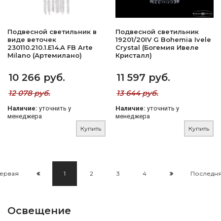
Подвесной светильник в
Подвесной светильник
виде веточек
19201/20IV G Bohemia Ivele
230110.210.1.E14.A FB Arte
Crystal (Богемия Ивеле
Milano (Артемилано)
Кристалл)
10 266 руб.
11 597 руб.
12 078 руб.
13 644 руб.
Наличие:
уточнить у
Наличие:
уточнить у
менеджера
менеджера
Купить
Купить
ервая
1
2
3
4
Последн
Освещение