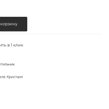
 корзину
ить в 1 клик
етильник
еле Кристалл