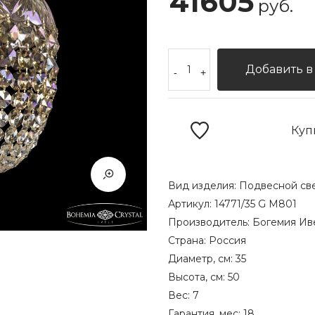
41605
руб.
Добавить в
-
+
Куп
Вид изделия:
Подвесной св
Артикул:
14771/35 G M801
Производитель:
Богемия Ив
Страна:
Россия
Диаметр, см:
35
Высота, см:
50
Вес:
7
Гарантия, мес:
18