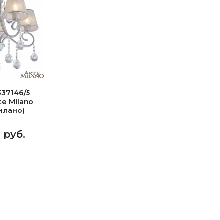
37146/5
e Milano
илано)
4 руб.