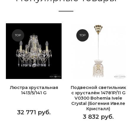
TOP
TOP
Люстра хрустальная
Подвесной светильник
1413/5/141 G
с хрусталём 14781P/11 G
V0300 Bohemia Ivele
Crystal (Богемия Ивеле
Кристалл)
32 771 руб.
3 832 руб.