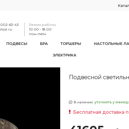
Ката
-002-63-43
Режим работы:
tcsr.ru
10.00 - 18.00
пон-пятн
ПОДВЕСЫ
БРА
ТОРШЕРЫ
НАСТОЛЬНЫЕ Л
ЭЛЕКТРИКА
сной светильник с цветным хрусталём 14771/35 G M801
Подвесной светильни
В наличии:
уточнить у менед
Бесплатная доставка 