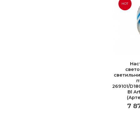
HOT
Нас
свет
светильни
п
269101/D18
Bl Ar
(Арт
7 8