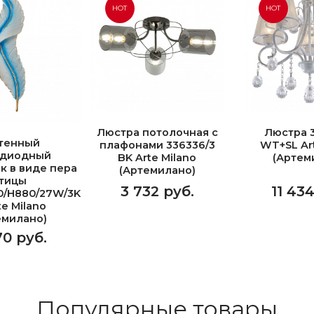
HOT
HOT
Люстра потолочная с
Люстра 3
тенный
плафонами 336336/3
WT+SL Art
одиодный
BK Arte Milano
(Артем
к в виде пера
(Артемилано)
тицы
3 732 руб.
11 43
0/H880/27W/3K
te Milano
емилано)
70 руб.
Популярные товары