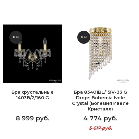
TOP
TOP
Бра хрустальные
Бра 83401BL/15IV-33 G
1403B/2/160 G
Drops Bohemia Ivele
Crystal (Богемия Ивеле
Кристалл)
8 999 руб.
4 774 руб.
5 617 руб.