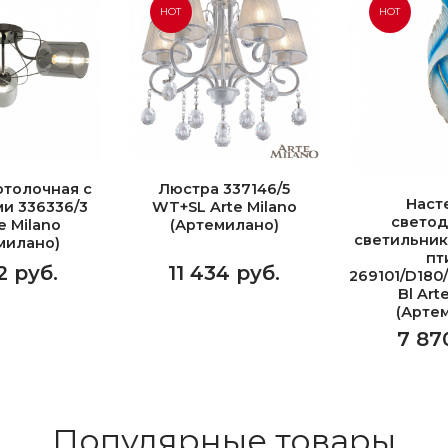
HOT
HOT
отолочная с
Люстра 337146/5
Наст
и 336336/3
WT+SL Arte Milano
свето
e Milano
(Артемилано)
светильник
милано)
пт
2 руб.
11 434 руб.
269101/D180
Bl Art
(Арте
7 87
Популярные товары