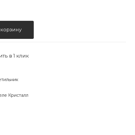
 корзину
ить в 1 клик
етильник
еле Кристалл