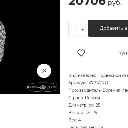
20706
руб.
Добавить в
-
+
Куп
Вид изделия:
Подвесной св
Артикул:
14771/25 G
Производитель:
Богемия Ив
Страна:
Россия
Диаметр, см:
25
Высота, см:
25
Вес:
4
Гарантия, мес:
18