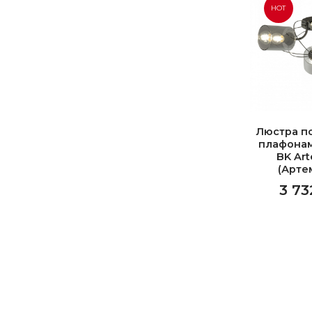
HOT
Люстра п
плафонам
BK Art
(Арте
3 73