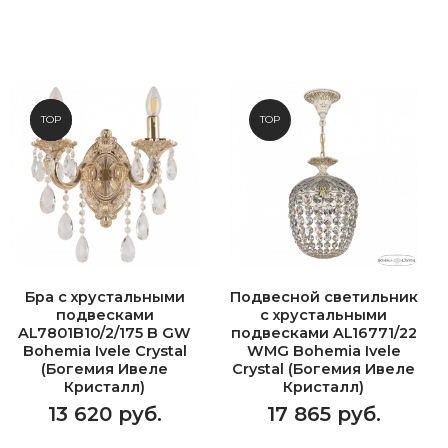
NEW
TOP
TOP
Бра с хрустальными
Подвесной светильник
подвесками
с хрустальными
AL7801B10/2/175 B GW
подвесками AL16771/22
Bohemia Ivele Crystal
WMG Bohemia Ivele
(Богемия Ивеле
Crystal (Богемия Ивеле
Кристалл)
Кристалл)
13 620 руб.
17 865 руб.