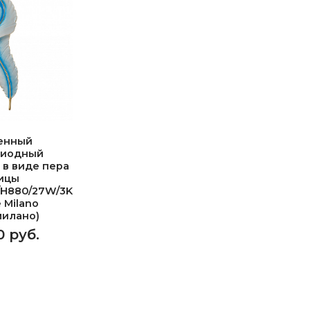
енный
диодный
 в виде пера
ицы
/H880/27W/3K
e Milano
милано)
0 руб.