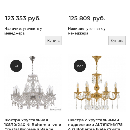
123 353 руб.
125 809 руб.
Наличие:
уточнить у
Наличие:
уточнить у
менеджера
менеджера
Купить
Купить
TOP
NEW
TOP
Люстра хрустальная
Люстра с хрустальными
105/10/240 Ni Bohemia Ivele
подвесками AL78101/6/175
Crystal (Богемия Ивеле
A G Bohemia Ivele Crystal