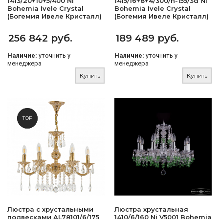
1413/20+10+5/400 Ni
1415/16+8+4/300/h-155/3d Ni
Bohemia Ivele Crystal
Bohemia Ivele Crystal
(Богемия Ивеле Кристалл)
(Богемия Ивеле Кристалл)
256 842 руб.
189 489 руб.
Наличие:
уточнить у
Наличие:
уточнить у
менеджера
менеджера
Купить
Купить
NEW
TOP
Люстра с хрустальными
Люстра хрустальная
подвесками AL78101/6/175
1410/6/160 Ni V5001 Bohemia