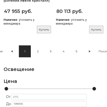
(Богемия Ивеле Кристалл)
47 955 руб.
80 113 руб.
Наличие:
уточнить у
Наличие:
уточнить у
менеджера
менеджера
Купить
Купить
ая
1
2
3
4
5
Посл
Освещение
Цена
От
До