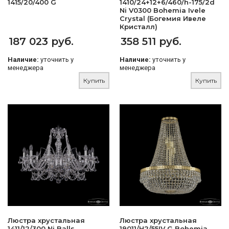
1415/20/400 G
1410/24+12+6/460/h-175/2d
Ni V0300 Bohemia Ivele
Crystal (Богемия Ивеле
Кристалл)
187 023 руб.
358 511 руб.
Наличие:
уточнить у
Наличие:
уточнить у
менеджера
менеджера
Купить
Купить
Люстра хрустальная
Люстра хрустальная
1411/12/300 Ni Balls
19011/H2/55IV G Bohemia