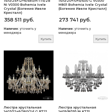
1410/24+12+6/460/h-175/2d
1410/20+10+5/400 G V0300
Ni V0300 Bohemia Ivele
M801 Bohemia Ivele Crystal
Crystal (Богемия Ивеле
(Богемия Ивеле Кристалл)
Кристалл)
358 511 руб.
273 741 руб.
Наличие:
уточнить у
Наличие:
уточнить у
менеджера
менеджера
Купить
Купить
Люстра хрустальная
Люстра хрустальная
1403/12+6/360/2d G R721
1409/8/195 Ni K731