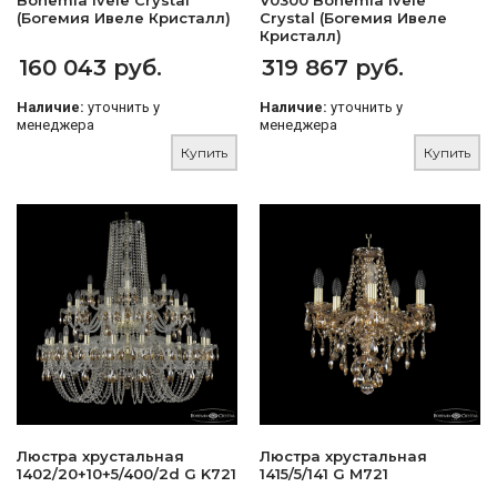
Bohemia Ivele Crystal
V0300 Bohemia Ivele
(Богемия Ивеле Кристалл)
Crystal (Богемия Ивеле
Кристалл)
160 043 руб.
319 867 руб.
Наличие:
уточнить у
Наличие:
уточнить у
менеджера
менеджера
Купить
Купить
Люстра хрустальная
Люстра хрустальная
1402/20+10+5/400/2d G K721
1415/5/141 G M721