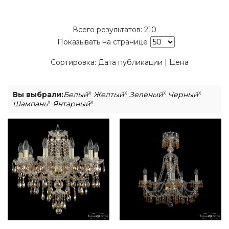
Всего результатов:
210
Показывать на странице
Сортировка:
Дата публикации
|
Цена
x
x
x
x
Вы выбрали:
Белый
Желтый
Зеленый
Черный
x
x
Шампань
Янтарный