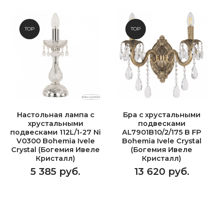
TOP
NEW
TOP
Настольная лампа с
Бра с хрустальными
хрустальными
подвесками
подвесками 112L/1-27 Ni
AL7901B10/2/175 B FP
V0300 Bohemia Ivele
Bohemia Ivele Crystal
Crystal (Богемия Ивеле
(Богемия Ивеле
Кристалл)
Кристалл)
5 385 руб.
13 620 руб.