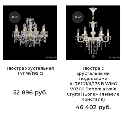
TOP
TOP
Люстра хрустальная
Люстра с
1411/8/195 G
хрустальными
подвесками
AL78101/6/175 B WMG
V0300 Bohemia Ivele
52 896 руб.
Crystal (Богемия Ивеле
Кристалл)
46 402 руб.