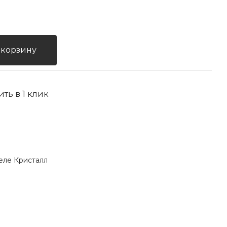
 корзину
ить в 1 клик
еле Кристалл