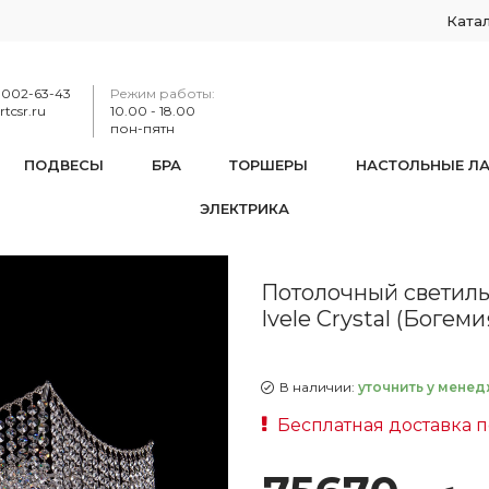
Ката
-002-63-43
Режим работы:
tcsr.ru
10.00 - 18.00
пон-пятн
ПОДВЕСЫ
БРА
ТОРШЕРЫ
НАСТОЛЬНЫЕ Л
ЭЛЕКТРИКА
к хрустальный 77071/77 Ni Bohemia Ivele Crystal (Богемия И
Потолочный светиль
Ivele Crystal (Богем
В наличии:
уточнить у менед
Бесплатная доставка п