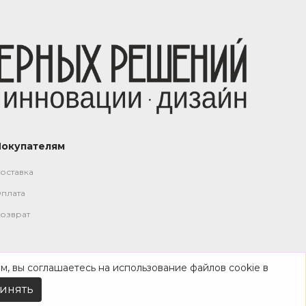
Покупателям
оставка
плата
озврат
м, вы соглашаетесь на использование файлов cookie в
инять