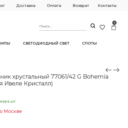
лог
Доставка
Оплата
Возврат
Контакты
0
АМПЫ
СВЕТОДИОДНЫЙ СВЕТ
СПОТЫ
еле Кристалл)
ник хрустальный 77061/42 G Bohemia
ия Ивеле Кристалл)
жера шт.
по Москве