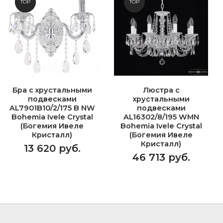
NEW
TOP
TOP
Бра с хрустальными
Люстра с
подвесками
хрустальными
AL7901B10/2/175 B NW
подвесками
Bohemia Ivele Crystal
AL16302/8/195 WMN
(Богемия Ивеле
Bohemia Ivele Crystal
Кристалл)
(Богемия Ивеле
Кристалл)
13 620 руб.
46 713 руб.