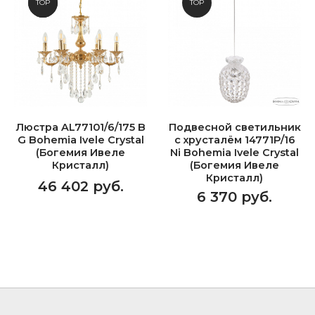
NEW
TOP
TOP
Люстра AL77101/6/175 B
Подвесной светильник
G Bohemia Ivele Crystal
с хрусталём 14771P/16
(Богемия Ивеле
Ni Bohemia Ivele Crystal
Кристалл)
(Богемия Ивеле
Кристалл)
46 402 руб.
6 370 руб.