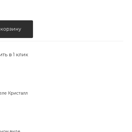
 корзину
ить в 1 клик
еле Кристалл
нном виде