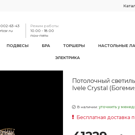
Ката
-002-63-43
Режим работы:
tcsr.ru
10.00 - 18.00
пон-пятн
ПОДВЕСЫ
БРА
ТОРШЕРЫ
НАСТОЛЬНЫЕ Л
ЭЛЕКТРИКА
к хрустальный 77061/42 G Bohemia Ivele Crystal (Богемия Ив
Потолочный светиль
Ivele Crystal (Богем
В наличии:
уточнить у менед
Бесплатная доставка 