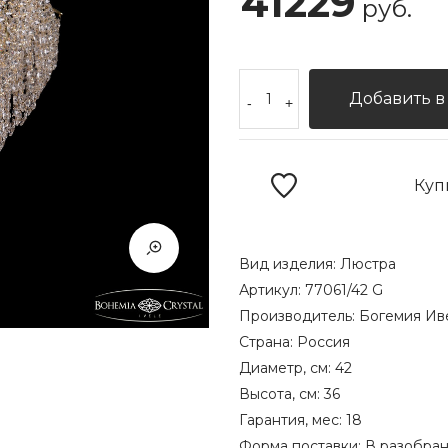
41229
руб.
Добавить в
-
+
Куп
Вид изделия:
Люстра
Артикул:
77061/42 G
Производитель:
Богемия Ив
Страна:
Россия
Диаметр, см:
42
Высота, см:
36
Гарантия, мес:
18
Форма поставки:
В разобра