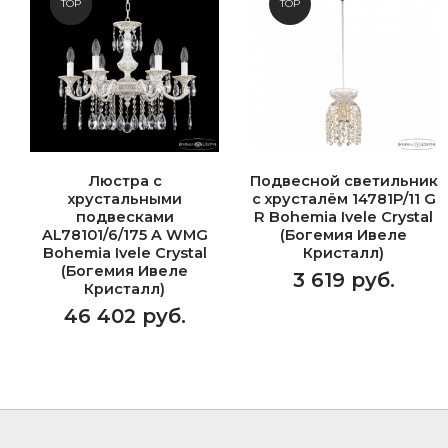
NEW
TOP
TOP
Люстра с
Подвесной светильник
хрустальными
с хрусталём 14781P/11 G
подвесками
R Bohemia Ivele Crystal
AL78101/6/175 A WMG
(Богемия Ивеле
Bohemia Ivele Crystal
Кристалл)
(Богемия Ивеле
3 619 руб.
Кристалл)
46 402 руб.