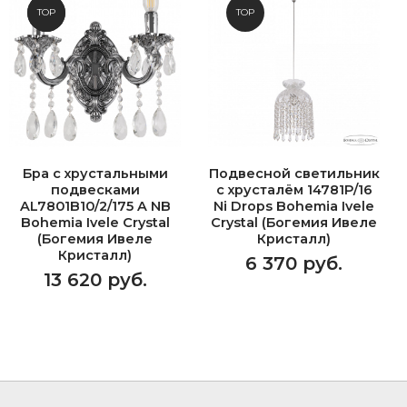
NEW
TOP
TOP
Бра с хрустальными
Подвесной светильник
подвесками
с хрусталём 14781P/16
AL7801B10/2/175 A NB
Ni Drops Bohemia Ivele
Bohemia Ivele Crystal
Crystal (Богемия Ивеле
(Богемия Ивеле
Кристалл)
Кристалл)
6 370 руб.
13 620 руб.