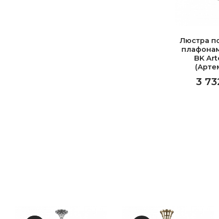
Люстра п
плафонам
BK Art
(Арте
3 73