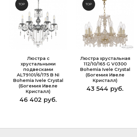
NEW
TOP
TOP
Люстра с
Люстра хрустальная
хрустальными
112/10/165 G V0300
подвесками
Bohemia Ivele Crystal
AL79101/6/175 B Ni
(Богемия Ивеле
Bohemia Ivele Crystal
Кристалл)
(Богемия Ивеле
43 544 руб.
Кристалл)
46 402 руб.