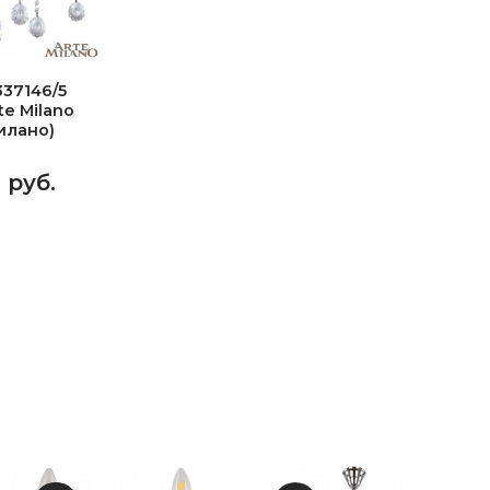
37146/5
e Milano
илано)
4 руб.