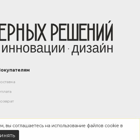
Покупателям
оставка
плата
озврат
м, вы соглашаетесь на использование файлов cookie в
инять