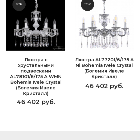
NEW
TOP
NEW
TOP
Люстра с
Люстра AL77201/6/175 A
хрустальными
Ni Bohemia Ivele Crystal
подвесками
(Богемия Ивеле
AL78101/6/175 A WMN
Кристалл)
Bohemia Ivele Crystal
46 402 руб.
(Богемия Ивеле
Кристалл)
46 402 руб.