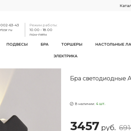
Ката
-002-63-43
Режим работы:
tcsr.ru
10.00 - 18.00
пон-пятн
ПОДВЕСЫ
БРА
ТОРШЕРЫ
НАСТОЛЬНЫЕ Л
ЭЛЕКТРИКА
дные APL22320162 SBK
Бра светодиодные 
В наличии:
4 шт.
3457
руб.
691