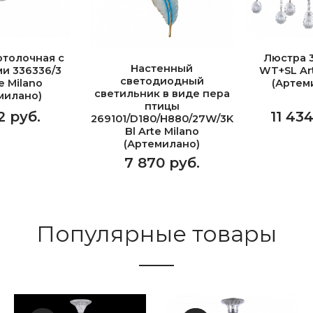
отолочная с
Люстра 3
Настенный
и 336336/3
WT+SL Art
светодиодный
e Milano
(Артем
светильник в виде пера
милано)
птицы
2 руб.
11 43
269101/D180/H880/27W/3K
Bl Arte Milano
(Артемилано)
7 870 руб.
Популярные товары