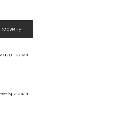
 корзину
ить в 1 клик
еле Кристалл