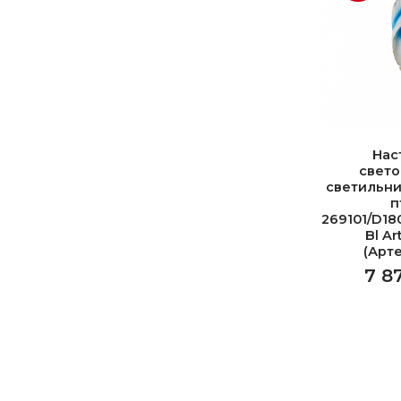
Нас
свет
светильни
п
269101/D18
Bl Ar
(Арт
7 8