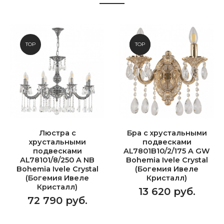
TOP
NEW
TOP
Люстра с
Бра с хрустальными
хрустальными
подвесками
подвесками
AL7801B10/2/175 A GW
AL78101/8/250 A NB
Bohemia Ivele Crystal
Bohemia Ivele Crystal
(Богемия Ивеле
(Богемия Ивеле
Кристалл)
Кристалл)
13 620 руб.
72 790 руб.