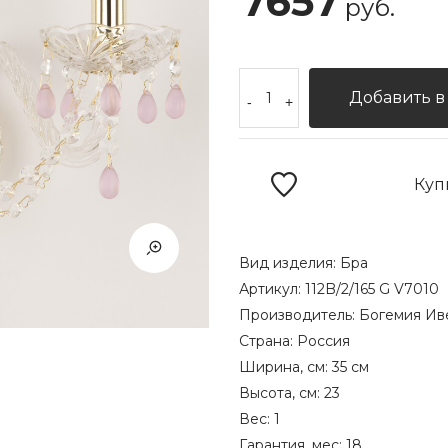
7657
руб.
Добавить в
-
+
Куп
Вид изделия:
Бра
Артикул:
112B/2/165 G V7010
Производитель:
Богемия Ив
Страна:
Россия
Ширина, см:
35 см
Высота, см:
23
Вес:
1
Гарантия, мес:
18