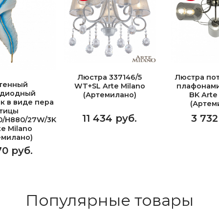
Люстра 337146/5
Люстра пот
тенный
WT+SL Arte Milano
плафонами
одиодный
(Артемилано)
BK Arte
к в виде пера
(Артем
тицы
11 434 руб.
3 732
0/H880/27W/3K
te Milano
емилано)
70 руб.
Популярные товары