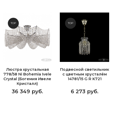
TOP
TOP
Люстра хрустальная
Подвесной светильник
778/58 Ni Bohemia Ivele
с цветным хрусталём
Crystal (Богемия Ивеле
14781/15 G R K721
Кристалл)
36 349 руб.
6 273 руб.