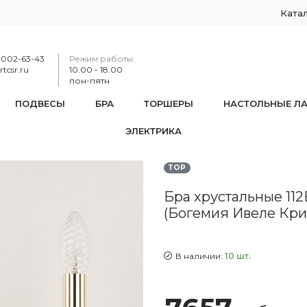
Ката
-002-63-43
Режим работы:
tcsr.ru
10.00 - 18.00
пон-пятн
ПОДВЕСЫ
БРА
ТОРШЕРЫ
НАСТОЛЬНЫЕ Л
ЭЛЕКТРИКА
ые 112B/2/165 G V7010 Bohemia Ivele Crystal (Богемия Ивеле 
TOP
Бра хрустальные 112B
(Богемия Ивеле Кри
В наличии:
10 шт.