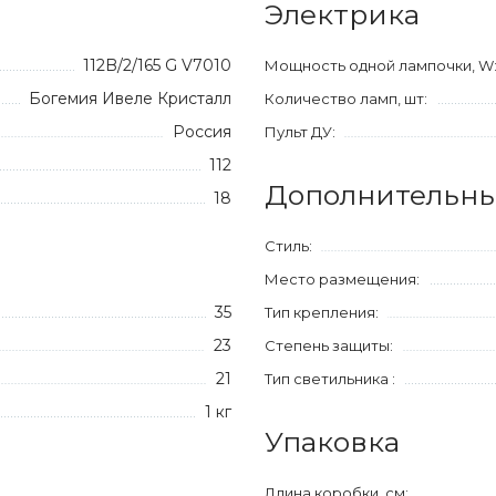
Электрика
112B/2/165 G V7010
Мощность одной лампочки, W
Богемия Ивеле Кристалл
Количество ламп, шт:
Россия
Пульт ДУ:
112
Дополнительны
18
Стиль:
Место размещения:
35
Тип крепления:
23
Степень защиты:
21
Тип светильника :
1 кг
Упаковка
Длина коробки, см: