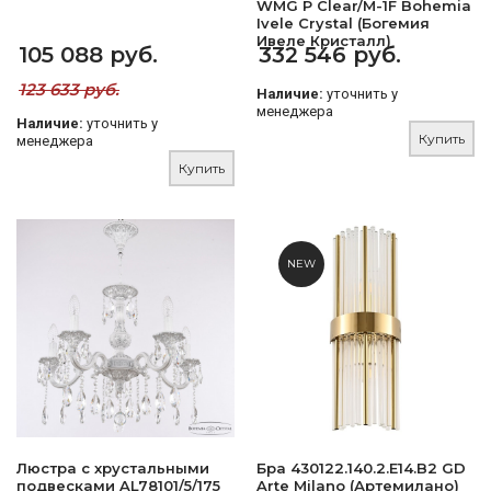
WMG P Clear/M-1F Bohemia
Ivele Crystal (Богемия
Ивеле Кристалл)
105 088 руб.
332 546 руб.
123 633 руб.
Наличие:
уточнить у
менеджера
Наличие:
уточнить у
Купить
менеджера
Купить
NEW
Люстра с хрустальными
Бра 430122.140.2.E14.B2 GD
подвесками AL78101/5/175
Arte Milano (Артемилано)