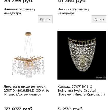
83 299 руб.
41 364 руб.
Наличие:
уточнить у
Наличие:
уточнить у
менеджера
менеджера
Купить
Купить
Люстра в виде веточек
Каскад 77071B/16 G
230110.480.6.E14.D GD Arte
Bohemia Ivele Crystal
Milano (Артемилано)
(Богемия Ивеле Кристалл)
37 837 руб.
5 270 руб.