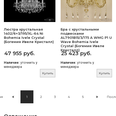
Люстра хрустальная
Бра с хрустальными
1402/6+3/195/XL-64 Ni
подвесками
Bohemia Ivele Crystal
AL7901B15/3/175 A WMG P1 U
(Богемия Ивеле Кристалл)
Wave Bohemia Ivele
Crystal (Богемия Ивеле
Кристалл)
47 955 руб.
25 423 руб.
Наличие:
уточнить у
Наличие:
уточнить у
менеджера
менеджера
Купить
Купить
ая
1
2
3
4
5
Посл