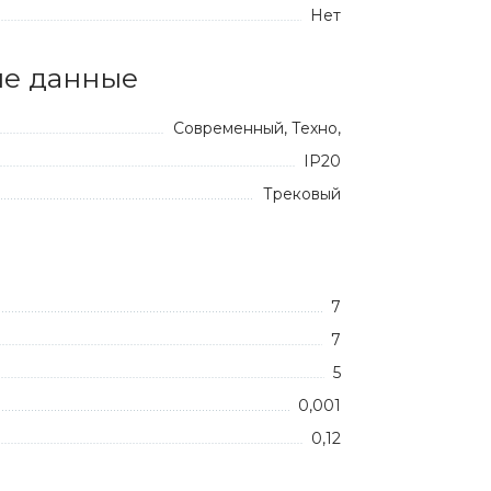
Нет
е данные
Современный, Техно,
IP20
Трековый
7
7
5
0,001
0,12