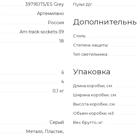
397951TS/ES Grey
Пульт ДУ:
Артемилано
Дополнительны
Россия
Am-track-sockets-39
Стиль:
18
Степень защиты:
Тип светильника :
Упаковка
6
4
Длина коробки, см:
0,1 кг
Ширина коробки, см:
Высота коробки, см:
Объём коробки, м3:
Серый
Вес брутто, кг:
Металл, Пластик,