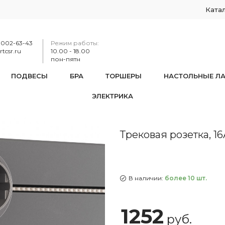
Ката
-002-63-43
Режим работы:
tcsr.ru
10.00 - 18.00
пон-пятн
ПОДВЕСЫ
БРА
ТОРШЕРЫ
НАСТОЛЬНЫЕ Л
ЭЛЕКТРИКА
етка, 16A 250V 397951TS/ES Grey
Трековая розетка, 1
В наличии:
более 10 шт.
1252
руб.