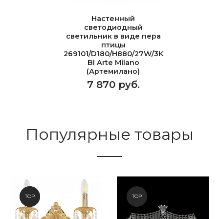
Настенный
светодиодный
светильник в виде пера
птицы
269101/D180/H880/27W/3K
Bl Arte Milano
(Артемилано)
7 870 руб.
Популярные товары
NEW
TOP
TOP