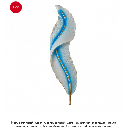
HOT
Настенный светодиодный светильник в виде пера
птицы 269101/D180/H880/27W/3K Bl Arte Milano