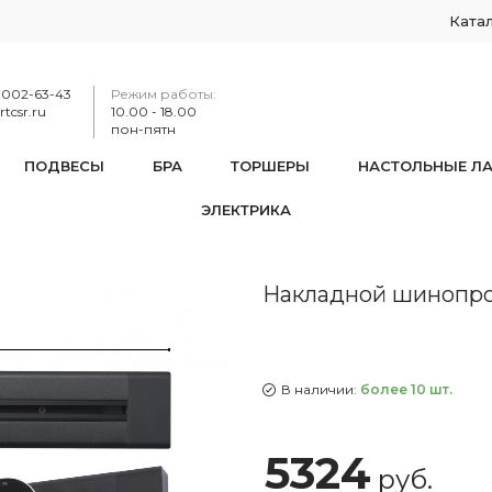
Ката
-002-63-43
Режим работы:
tcsr.ru
10.00 - 18.00
пон-пятн
ПОДВЕСЫ
БРА
ТОРШЕРЫ
НАСТОЛЬНЫЕ Л
ЭЛЕКТРИКА
нопровод, 32A 250V 382305TO/50 Black
Накладной шинопров
В наличии:
более 10 шт.
5324
руб.