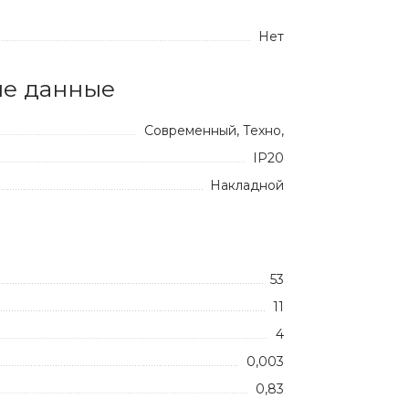
Нет
е данные
Современный, Техно,
IP20
Накладной
53
11
4
0,003
0,83