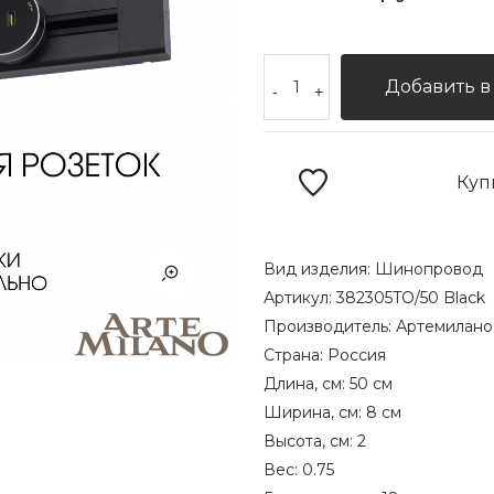
Добавить в
-
+
Куп
Вид изделия:
Шинопровод
Артикул:
382305TO/50 Black
Производитель:
Артемилано
Страна:
Россия
Длина, см:
50 см
Ширина, см:
8 см
Высота, см:
2
Вес:
0.75