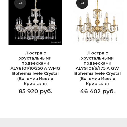
TOP
NEW
TOP
Люстра с
Люстра с
хрустальными
хрустальными
подвесками
подвесками
AL78101/10/250 A WMG
AL79101/6/175 A GW
Bohemia Ivele Crystal
Bohemia Ivele Crystal
(Богемия Ивеле
(Богемия Ивеле
Кристалл)
Кристалл)
85 920 руб.
46 402 руб.