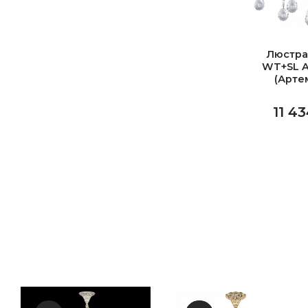
Люстра
WT+SL A
(Арте
11 43