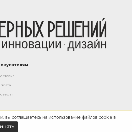
Покупателям
оставка
плата
озврат
м, вы соглашаетесь на использование файлов cookie в
инять