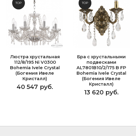
TOP
NEW
TOP
Люстра хрустальная
Бра с хрустальными
112/8/195 Ni V0300
подвесками
Bohemia Ivele Crystal
AL7801B10/2/175 B FP
(Богемия Ивеле
Bohemia Ivele Crystal
Кристалл)
(Богемия Ивеле
Кристалл)
40 547 руб.
13 620 руб.