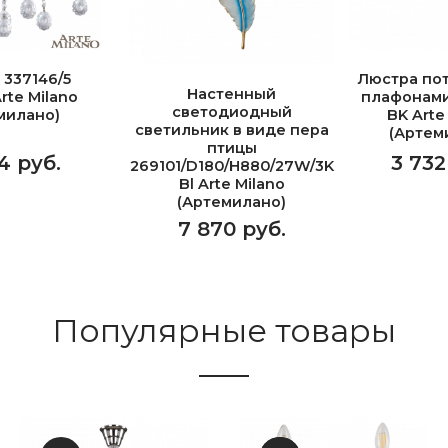
 337146/5
Люстра пот
Настенный
rte Milano
плафонами
светодиодный
милано)
BK Arte
светильник в виде пера
(Артем
птицы
4 руб.
3 732
269101/D180/H880/27W/3K
Bl Arte Milano
(Артемилано)
7 870 руб.
Популярные товары