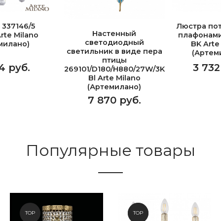
 337146/5
Люстра пот
Настенный
rte Milano
плафонами
светодиодный
милано)
BK Arte
светильник в виде пера
(Артем
птицы
4 руб.
3 732
269101/D180/H880/27W/3K
Bl Arte Milano
(Артемилано)
7 870 руб.
Популярные товары
TOP
NEW
TOP