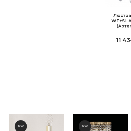
Люстра
WT+SL A
(Арте
11 43
TOP
TOP