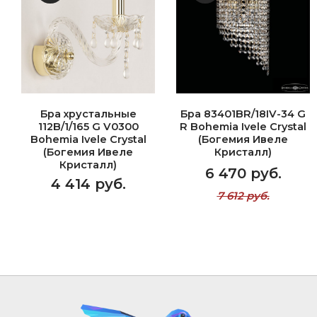
Бра хрустальные
Бра 83401BR/18IV-34 G
112B/1/165 G V0300
R Bohemia Ivele Crystal
Bohemia Ivele Crystal
(Богемия Ивеле
(Богемия Ивеле
Кристалл)
Кристалл)
6 470 руб.
4 414 руб.
7 612 руб.