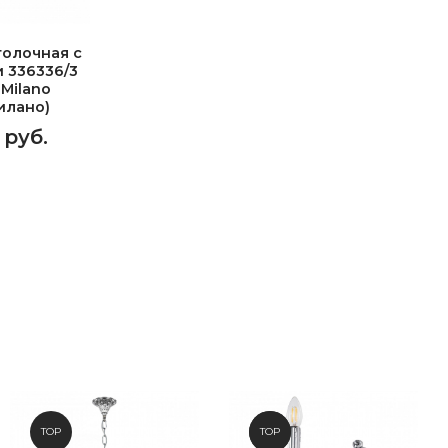
олочная с
 336336/3
 Milano
илано)
 руб.
TOP
NEW
TOP