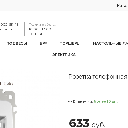
Ката
-002-63-43
Режим работы:
tcsr.ru
10.00 - 18.00
пон-пятн
ПОДВЕСЫ
БРА
ТОРШЕРЫ
НАСТОЛЬНЫЕ Л
ЭЛЕКТРИКА
 телефонная RJ11 + компьютерная RJ45 205.44-1.silver
Розетка телефонная 
В наличии:
более 10 шт.
633
руб.