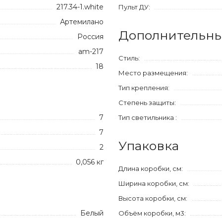
217.34-1.white
Пульт ДУ:
Артемилано
Дополнительны
Россия
am-217
Стиль:
18
Место размещения:
Тип крепления:
Степень защиты:
7
Тип светильника :
7
Упаковка
2
0,056 кг
Длина коробки, см:
Ширина коробки, см:
Высота коробки, см:
Белый
Объём коробки, м3: