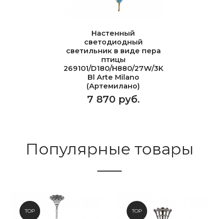
Настенный
светодиодный
светильник в виде пера
птицы
269101/D180/H880/27W/3K
Bl Arte Milano
(Артемилано)
7 870 руб.
Популярные товары
NEW
TOP
TOP