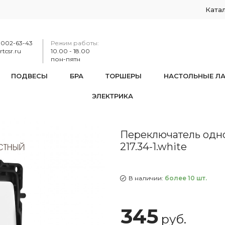
Ката
-002-63-43
Режим работы:
tcsr.ru
10.00 - 18.00
пон-пятн
ПОДВЕСЫ
БРА
ТОРШЕРЫ
НАСТОЛЬНЫЕ Л
ЭЛЕКТРИКА
чатель одноклавишный перекрёстный, 10AX 250V 217.34-1.wh
Переключатель одн
217.34-1.white
В наличии:
более 10 шт.
345
руб.