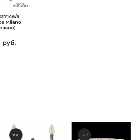
37146/5
e Milano
илано)
4 руб.
NEW
TOP
TOP