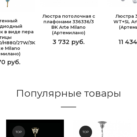
Люстра потолочная с
Люстра 3
тенный
плафонами 336336/3
WT+SL Art
одиодный
BK Arte Milano
(Артем
к в виде пера
(Артемилано)
тицы
3 732 руб.
11 43
0/H880/27W/3K
te Milano
емилано)
70 руб.
Популярные товары
TOP
NEW
TOP