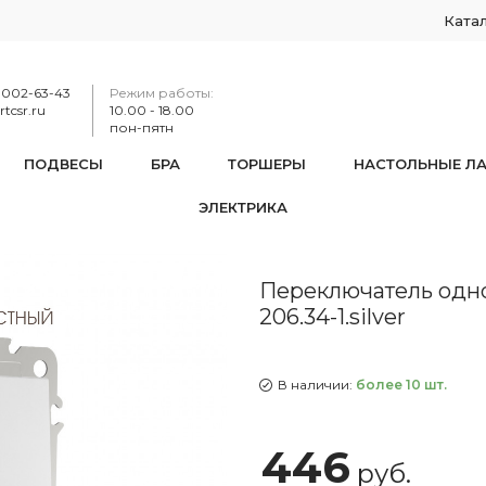
Ката
-002-63-43
Режим работы:
tcsr.ru
10.00 - 18.00
пон-пятн
ПОДВЕСЫ
БРА
ТОРШЕРЫ
НАСТОЛЬНЫЕ Л
ЭЛЕКТРИКА
чатель одноклавишный перекрёстный, 10AX 250V 206.34-1.sil
Переключатель одн
206.34-1.silver
В наличии:
более 10 шт.
446
руб.