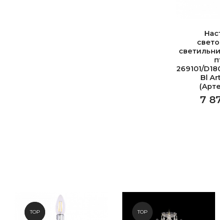
Нас
свет
светильни
п
269101/D18
Bl Ar
(Арт
7 8
NEW
TOP
TOP