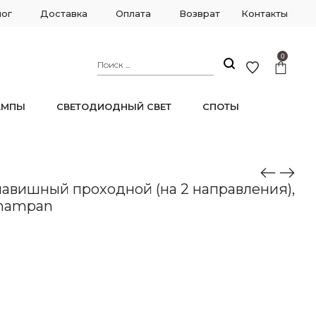
лог
Доставка
Оплата
Возврат
Контакты
0
АМПЫ
СВЕТОДИОДНЫЙ СВЕТ
СПОТЫ
0V 205.32-2.shampan
авишный проходной (на 2 направления),
shampan