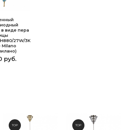
енный
диодный
 в виде пера
ицы
/H880/27W/3K
e Milano
милано)
0 руб.
TOP
TOP