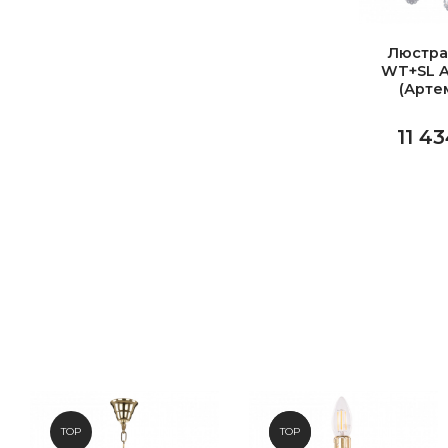
Люстра
WT+SL A
(Арте
11 43
TOP
NEW
TOP