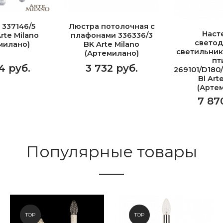
 337146/5
Люстра потолочная с
Наст
rte Milano
плафонами 336336/3
свето
милано)
BK Arte Milano
светильник
(Артемилано)
пт
4 руб.
3 732 руб.
269101/D180
Bl Art
(Арте
7 87
Популярные товары
NEW
TOP
TOP