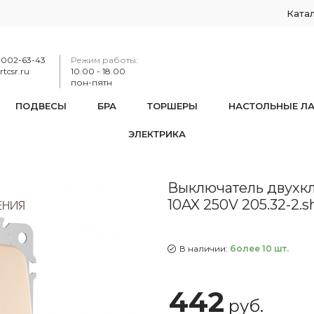
Ката
-002-63-43
Режим работы:
tcsr.ru
10.00 - 18.00
пон-пятн
ПОДВЕСЫ
БРА
ТОРШЕРЫ
НАСТОЛЬНЫЕ Л
ЭЛЕКТРИКА
тель двухклавишный проходной (на 2 направления), 10AX 25
Выключатель двухкл
10AX 250V 205.32-2.
В наличии:
более 10 шт.
442
руб.