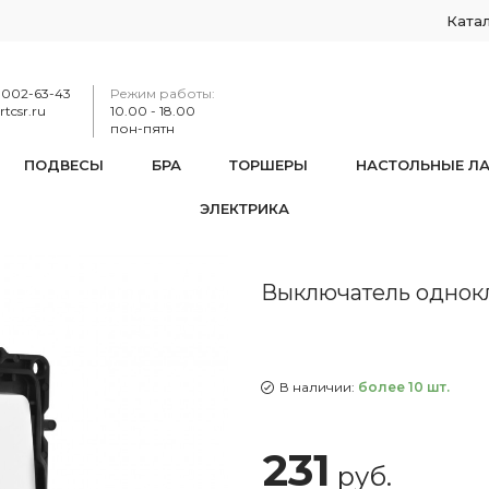
Ката
-002-63-43
Режим работы:
tcsr.ru
10.00 - 18.00
пон-пятн
ПОДВЕСЫ
БРА
ТОРШЕРЫ
НАСТОЛЬНЫЕ Л
ЭЛЕКТРИКА
тель одноклавишный, 10AX 250V 217.30-1.white
Выключатель однокла
В наличии:
более 10 шт.
231
руб.