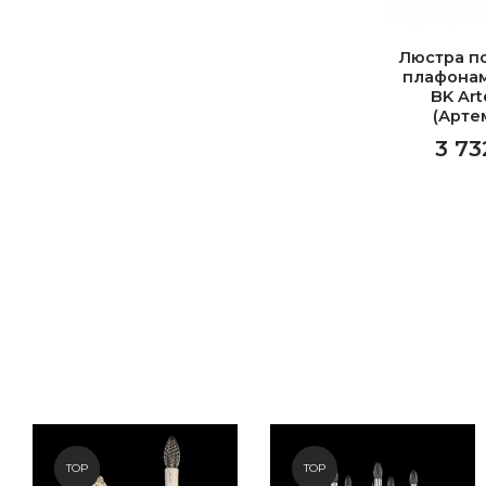
Люстра п
плафонам
BK Art
(Арте
3 73
NEW
TOP
TOP