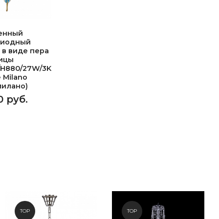
енный
диодный
 в виде пера
ицы
/H880/27W/3K
e Milano
милано)
0 руб.
TOP
TOP