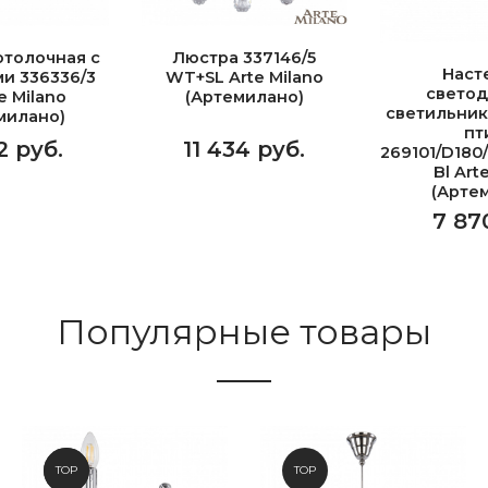
отолочная с
Люстра 337146/5
Наст
и 336336/3
WT+SL Arte Milano
свето
e Milano
(Артемилано)
светильник
милано)
пт
2 руб.
11 434 руб.
269101/D180
Bl Art
(Арте
7 87
Популярные товары
NEW
TOP
TOP