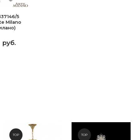
37146/5
e Milano
илано)
4 руб.
NEW
TOP
TOP