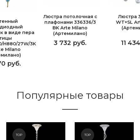
Люстра потолочная с
Люстра 3
тенный
плафонами 336336/3
WT+SL Art
одиодный
BK Arte Milano
(Артем
к в виде пера
(Артемилано)
тицы
3 732 руб.
11 43
0/H880/27W/3K
te Milano
емилано)
70 руб.
Популярные товары
NEW
TOP
NEW
TOP