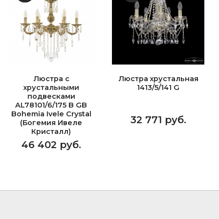
Люстра с
Люстра хрустальная
хрустальными
1413/5/141 G
подвесками
AL78101/6/175 B GB
Bohemia Ivele Crystal
32 771 руб.
(Богемия Ивеле
Кристалл)
46 402 руб.