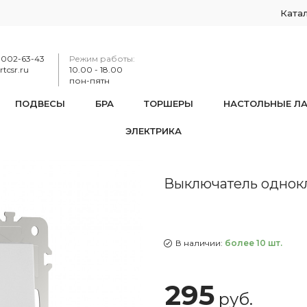
Ката
-002-63-43
Режим работы:
tcsr.ru
10.00 - 18.00
пон-пятн
ПОДВЕСЫ
БРА
ТОРШЕРЫ
НАСТОЛЬНЫЕ Л
ЭЛЕКТРИКА
тель одноклавишный, 10AX 250V 203.30-1.silver
Выключатель однокла
В наличии:
более 10 шт.
295
руб.