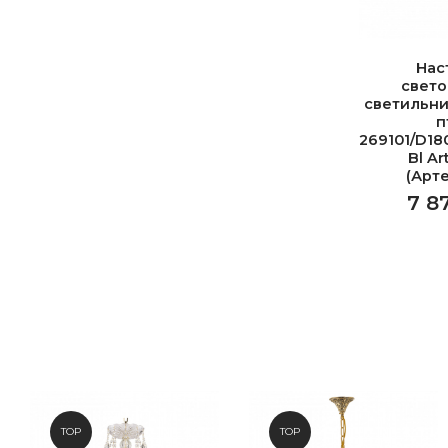
Нас
свет
светильни
п
269101/D18
Bl Ar
(Арт
7 8
TOP
TOP