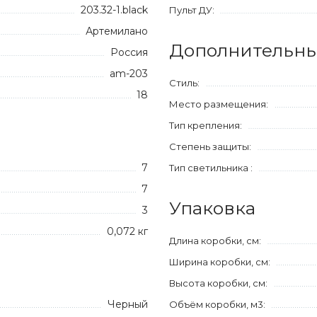
203.32-1.black
Пульт ДУ:
Артемилано
Дополнительны
Россия
am-203
Стиль:
18
Место размещения:
Тип крепления:
Степень защиты:
7
Тип светильника :
7
Упаковка
3
0,072 кг
Длина коробки, см:
Ширина коробки, см:
Высота коробки, см:
Черный
Объём коробки, м3: