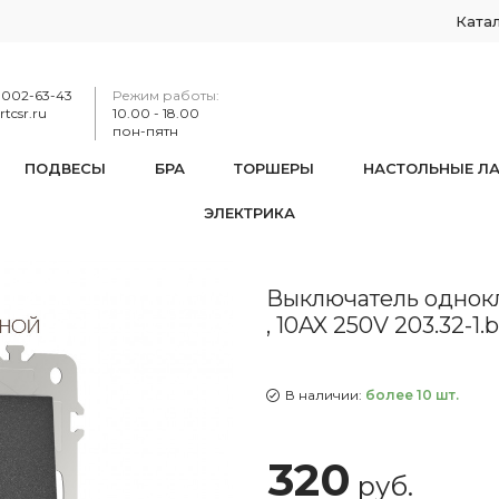
Ката
-002-63-43
Режим работы:
tcsr.ru
10.00 - 18.00
пон-пятн
ПОДВЕСЫ
БРА
ТОРШЕРЫ
НАСТОЛЬНЫЕ Л
ЭЛЕКТРИКА
тель одноклавишный проходной (на 2 направления) , 10AX 250
Выключатель однокл
, 10AX 250V 203.32-1.
В наличии:
более 10 шт.
320
руб.