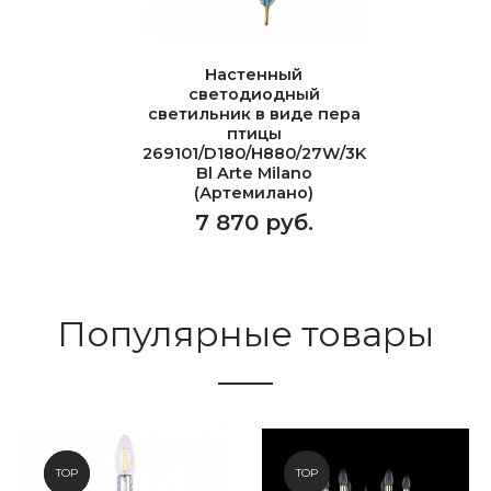
Настенный
светодиодный
светильник в виде пера
птицы
269101/D180/H880/27W/3K
Bl Arte Milano
(Артемилано)
7 870 руб.
Популярные товары
NEW
TOP
TOP