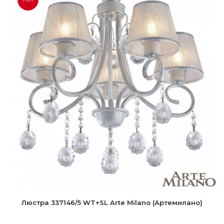
Люстра 337146/5 WT+SL Arte Milano (Артемилано)