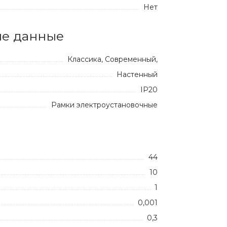
Нет
е данные
Классика, Современный,
Настенный
IP20
Рамки электроустановочные
44
10
1
0,001
0,3