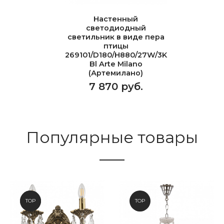
Настенный
светодиодный
светильник в виде пера
птицы
269101/D180/H880/27W/3K
Bl Arte Milano
(Артемилано)
7 870 руб.
Популярные товары
NEW
TOP
TOP