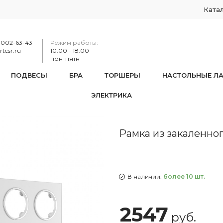
Ката
-002-63-43
Режим работы:
tcsr.ru
10.00 - 18.00
пон-пятн
ПОДВЕСЫ
БРА
ТОРШЕРЫ
НАСТОЛЬНЫЕ Л
ЭЛЕКТРИКА
мка из закаленного стекла на 5 постов 502.01-5.silver
Рамка из закаленного
В наличии:
более 10 шт.
2547
руб.