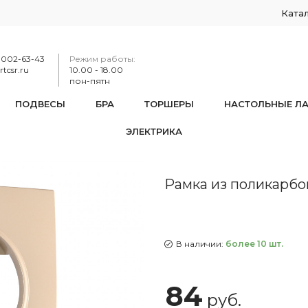
Ката
-002-63-43
Режим работы:
tcsr.ru
10.00 - 18.00
пон-пятн
ПОДВЕСЫ
БРА
ТОРШЕРЫ
НАСТОЛЬНЫЕ Л
ЭЛЕКТРИКА
мка из поликарбоната на 1 пост 502.04-1.shampan
Рамка из поликарбон
В наличии:
более 10 шт.
84
руб.