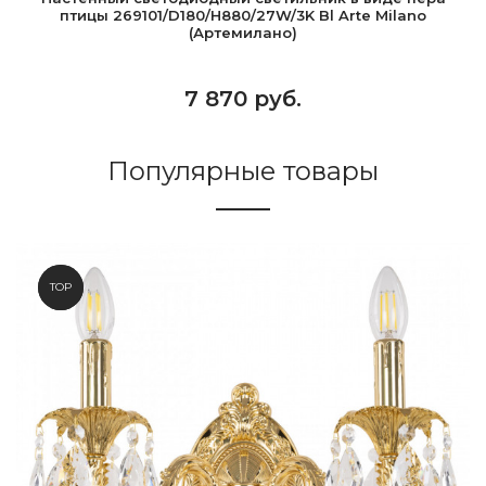
птицы 269101/D180/H880/27W/3K Bl Arte Milano
(Артемилано)
7 870 руб.
Популярные товары
NEW
TOP