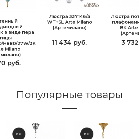
Люстра 337146/5
Люстра пот
тенный
WT+SL Arte Milano
плафонами
одиодный
(Артемилано)
BK Arte
к в виде пера
(Артем
тицы
11 434 руб.
3 732
0/H880/27W/3K
te Milano
емилано)
70 руб.
Популярные товары
TOP
NEW
TOP