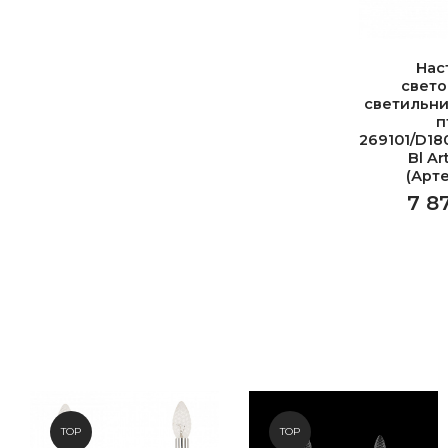
Нас
свет
светильни
п
269101/D18
Bl Ar
(Арт
7 8
TOP
TOP