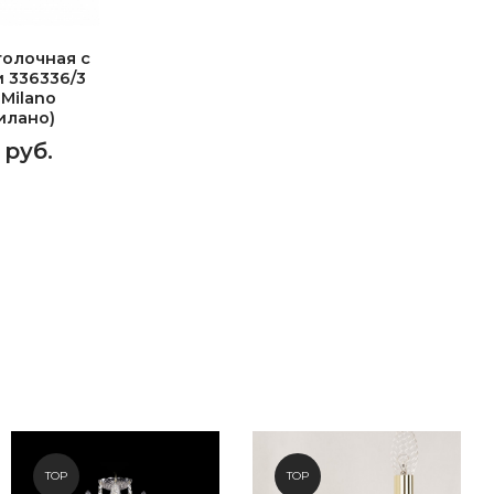
олочная с
 336336/3
 Milano
илано)
 руб.
TOP
TOP