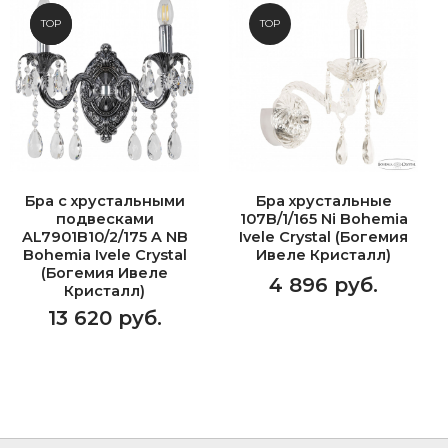
NEW
TOP
TOP
Бра с хрустальными
Бра хрустальные
подвесками
107B/1/165 Ni Bohemia
AL7901B10/2/175 A NB
Ivele Crystal (Богемия
Bohemia Ivele Crystal
Ивеле Кристалл)
(Богемия Ивеле
4 896 руб.
Кристалл)
13 620 руб.