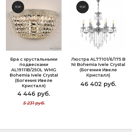
TOP
NEW
TOP
Бра с хрустальными
Люстра AL77101/6/175 B
подвесками
Ni Bohemia Ivele Crystal
AL19111B/25OL WMG
(Богемия Ивеле
Bohemia Ivele Crystal
Кристалл)
(Богемия Ивеле
46 402 руб.
Кристалл)
4 446 руб.
5 231 руб.